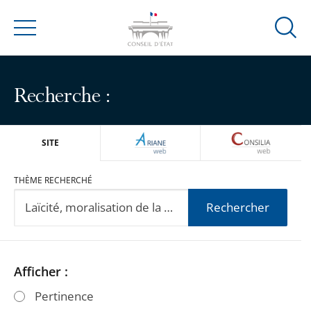
Ouvrir
Menu
la
modal
de
Recherche :
reche
ARIANEWEB
CONSILIA
SITE
THÈME RECHERCHÉ
Rechercher
Passer
Passer
Afficher :
les
les
Pertinence
filtres
filtres