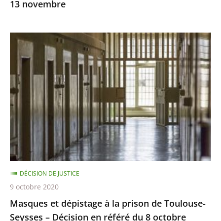
13 novembre
Masques
et
dépistage
à
la
prison
de
Toulouse-
Seysses
–
DÉCISION DE JUSTICE
Décision
9 octobre 2020
en
Masques et dépistage à la prison de Toulouse-
référé
Seysses – Décision en référé du 8 octobre
du