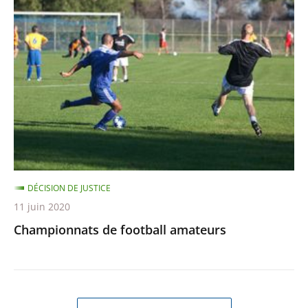
de
football
amateurs
DÉCISION DE JUSTICE
11 juin 2020
Championnats de football amateurs