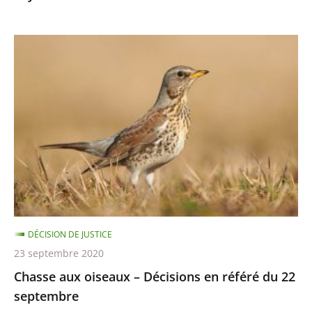
8
octobre
Chasse
aux
oiseaux
–
Décisions
en
référé
du
22
septembre
DÉCISION DE JUSTICE
23 septembre 2020
Chasse aux oiseaux – Décisions en référé du 22
septembre