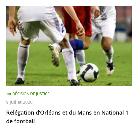
Relégation
d’Orléans
et
du
Mans
en
National
1
de
football
DÉCISION DE JUSTICE
9 juillet 2020
Relégation d’Orléans et du Mans en National 1
de football