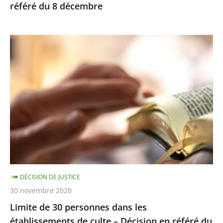
référé du 8 décembre
Limite
de
30
personnes
dans
les
établissements
de
culte
–
DÉCISION DE JUSTICE
Décision
30 novembre 2020
en
Limite de 30 personnes dans les
référé
établissements de culte – Décision en référé du
du