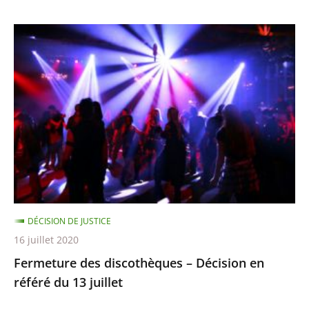
Fermeture
des
discothèques
–
Décision
en
référé
du
13
juillet
DÉCISION DE JUSTICE
16 juillet 2020
Fermeture des discothèques – Décision en
référé du 13 juillet