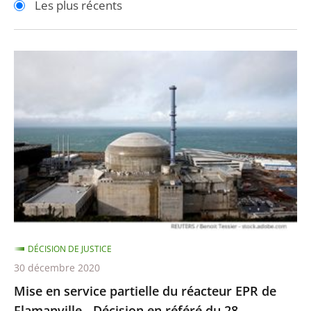
Les plus récents
pour
pour
arriver
arriver
après
avant
Mise
en
service
partielle
du
réacteur
EPR
de
Flamanville
-
DÉCISION DE JUSTICE
Décision
30 décembre 2020
en
Mise en service partielle du réacteur EPR de
référé
Flamanville - Décision en référé du 28