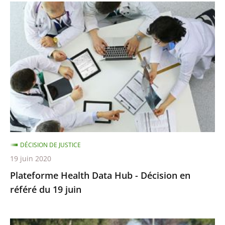
Plateforme
Health
Data
Hub
-
Décision
en
référé
du
19
DÉCISION DE JUSTICE
juin
19 juin 2020
Plateforme Health Data Hub - Décision en
référé du 19 juin
Championnats