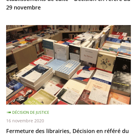
29 novembre
29
novembre
Fermeture
des
librairies,
Décision
en
référé
du
13
novembre
DÉCISION DE JUSTICE
16 novembre 2020
Fermeture des librairies, Décision en référé du