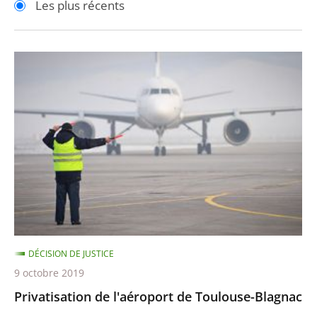
Les plus récents
pour
pour
arriver
arriver
après
avant
Privatisation
de
l'aéroport
de
Toulouse-
Blagnac
DÉCISION DE JUSTICE
9 octobre 2019
Privatisation de l'aéroport de Toulouse-Blagnac