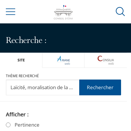
Ouvrir
Menu
la
modal
de
Recherche :
reche
ARIANEWEB
CONSILIA
SITE
THÈME RECHERCHÉ
Rechercher
Passer
Passer
Afficher :
les
les
Pertinence
filtres
filtres