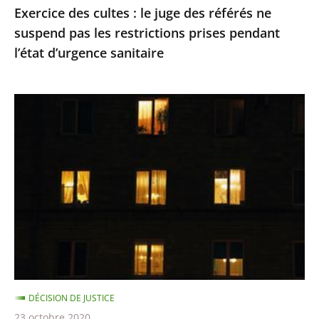
Exercice des cultes : le juge des référés ne
restrictions
suspend pas les restrictions prises pendant
prises
l’état d’urgence sanitaire
pendant
l’état
d’urgence
Le
sanitaire
juge
des
référés
du
Conseil
d’Etat
refuse
de
suspendre
DÉCISION DE JUSTICE
le
23 octobre 2020