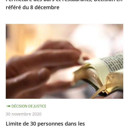
référé du 8 décembre
Limite
de
30
personnes
dans
les
établissements
de
culte
–
DÉCISION DE JUSTICE
Décision
30 novembre 2020
en
Limite de 30 personnes dans les
référé