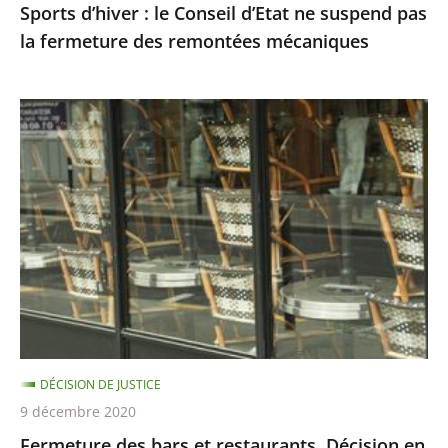
Sports d’hiver : le Conseil d’Etat ne suspend pas
remontées
la fermeture des remontées mécaniques
mécaniques
Fermeture
des
bars
et
restaurants,
Décision
en
référé
du
8
DÉCISION DE JUSTICE
décembre
9 décembre 2020
Fermeture des bars et restaurants, Décision en