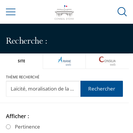
Ouvrir
Menu
la
modal
de
Recherche :
reche
ARIANEWEB
CONSILIA
SITE
THÈME RECHERCHÉ
Rechercher
Passer
Passer
Afficher :
les
les
Pertinence
filtres
filtres