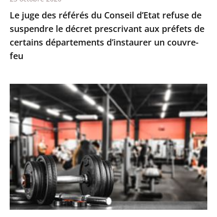
décret
Le juge des référés du Conseil d’Etat refuse de
prescrivant
suspendre le décret prescrivant aux préfets de
aux
certains départements d’instaurer un couvre-
préfets
feu
de
certains
départements
Le
d’instaurer
juge
un
des
couvre-
référés
feu
valide
la
fermeture
des
salles
de