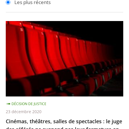
Les plus récents
pour
pour
arriver
arriver
après
avant
Cinémas,
théâtres,
salles
de
spectacles
:
le
juge
des
référés
DÉCISION DE JUSTICE
ne
23 décembre 2020
suspend
Cinémas, théâtres, salles de spectacles : le juge
pas