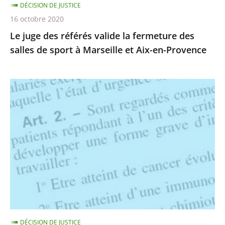
DÉCISION DE JUSTICE
sport
16 octobre 2020
à
Le juge des référés valide la fermeture des
Marseille
salles de sport à Marseille et Aix-en-Provence
et
Aix-
en-
Suspension
Provence
des
nouveaux
critères
de
vulnérabilité
au
covid-
19
ouvrant
DÉCISION DE JUSTICE