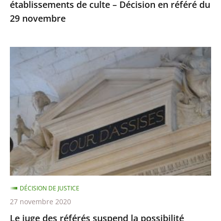
établissements de culte – Décision en référé du
du
29 novembre
29
novembre
Le
juge
des
référés
suspend
la
possibilité
d’utiliser
la
visio-
DÉCISION DE JUSTICE
conférence
27 novembre 2020
lors
Le juge des référés suspend la possibilité
des