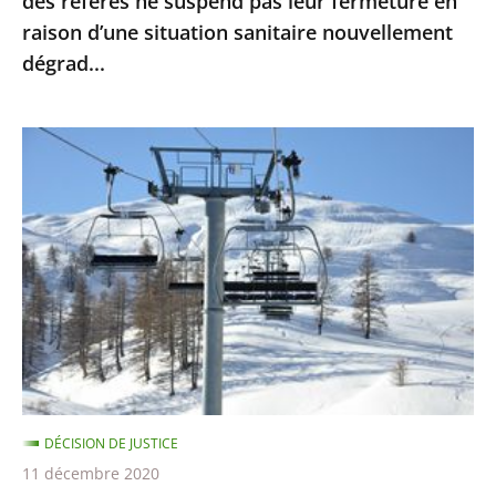
des référés ne suspend pas leur fermeture en
leur
raison d’une situation sanitaire nouvellement
fermeture
dégrad...
en
raison
d’une
Sports
situation
d’hiver
sanitaire
:
nouvellement
le
dégrad...
Conseil
d’Etat
ne
suspend
pas
la
DÉCISION DE JUSTICE
fermeture
11 décembre 2020
des