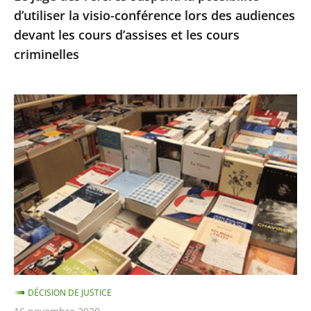
d’utiliser la visio-conférence lors des audiences
audiences
devant les cours d’assises et les cours
devant
criminelles
les
cours
d’assises
Fermeture
et
des
les
librairies,
cours
Décision
criminelles
en
référé
du
13
novembre
DÉCISION DE JUSTICE