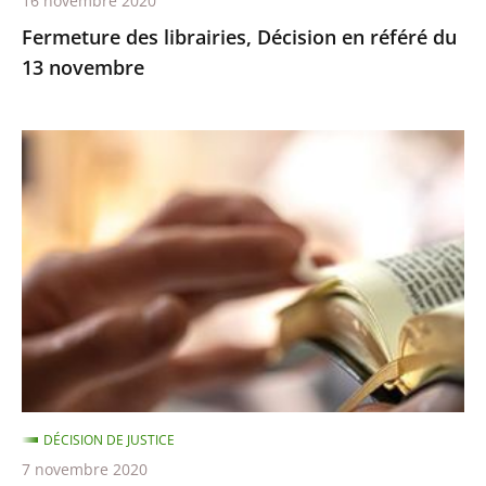
16 novembre 2020
Fermeture des librairies, Décision en référé du
13 novembre
Exercice
des
cultes
:
le
juge
des
référés
ne
suspend
DÉCISION DE JUSTICE
pas
7 novembre 2020
les