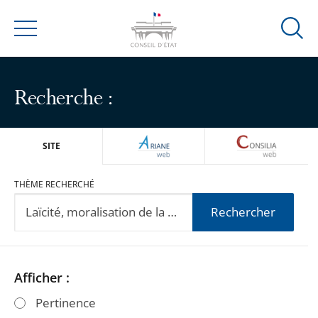
Ouvrir
Menu
la
modal
de
Recherche :
reche
ARIANEWEB
CONSILIA
SITE
THÈME RECHERCHÉ
Rechercher
Passer
Passer
Afficher :
les
les
Pertinence
filtres
filtres