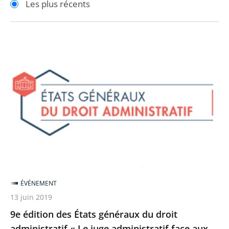
Les plus récents
pour
pour
arriver
arriver
après
avant
9e
édition
des
États
généraux
du
droit
administratif
«
Le
ÉVÉNEMENT
juge
13 juin 2019
administratif
9e édition des États généraux du droit
face
administratif « Le juge administratif face aux