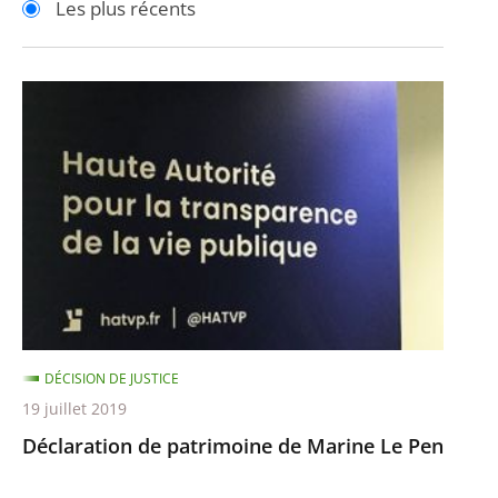
Les plus récents
pour
pour
arriver
arriver
après
avant
Déclaration
de
patrimoine
de
Marine
Le
Pen
DÉCISION DE JUSTICE
19 juillet 2019
Déclaration de patrimoine de Marine Le Pen