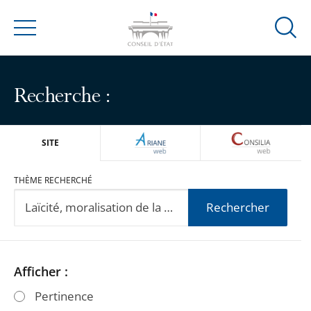
Ouvrir
Menu
la
modal
de
Recherche :
reche
ARIANEWEB
CONSILIA
SITE
THÈME RECHERCHÉ
Rechercher
Passer
Passer
Afficher :
les
les
Pertinence
filtres
filtres