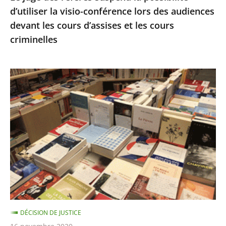
d’utiliser la visio-conférence lors des audiences
audiences
devant les cours d’assises et les cours
devant
criminelles
les
cours
d’assises
Fermeture
et
des
les
librairies,
cours
Décision
criminelles
en
référé
du
13
novembre
DÉCISION DE JUSTICE