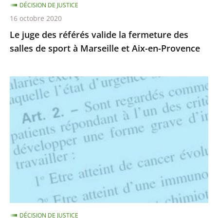
DÉCISION DE JUSTICE
sport
16 octobre 2020
à
Le juge des référés valide la fermeture des
Marseille
salles de sport à Marseille et Aix-en-Provence
et
Aix-
en-
Suspension
Provence
des
nouveaux
critères
de
vulnérabilité
au
covid-
19
ouvrant
DÉCISION DE JUSTICE