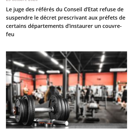
décret
Le juge des référés du Conseil d’Etat refuse de
prescrivant
suspendre le décret prescrivant aux préfets de
aux
certains départements d’instaurer un couvre-
préfets
feu
de
certains
départements
Le
d’instaurer
juge
un
des
couvre-
référés
feu
valide
la
fermeture
des
salles
de