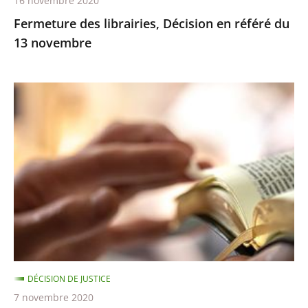
16 novembre 2020
Fermeture des librairies, Décision en référé du
13 novembre
Exercice
des
cultes
:
le
juge
des
référés
ne
suspend
DÉCISION DE JUSTICE
pas
7 novembre 2020
les