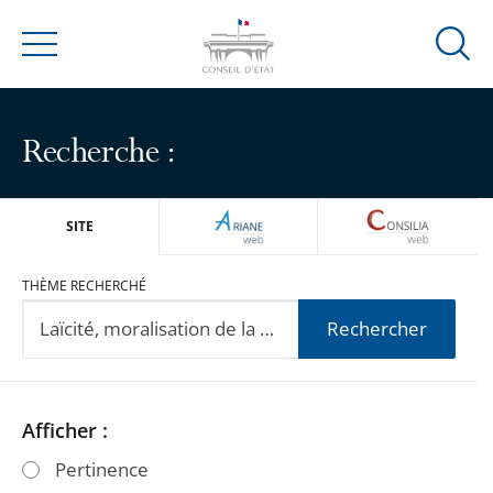
Ouvrir
Menu
la
modal
de
Recherche :
reche
ARIANEWEB
CONSILIA
SITE
THÈME RECHERCHÉ
Rechercher
Passer
Passer
Afficher :
les
les
Pertinence
filtres
filtres