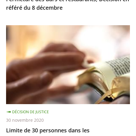
référé du 8 décembre
Limite
de
30
personnes
dans
les
établissements
de
culte
–
DÉCISION DE JUSTICE
Décision
30 novembre 2020
en
Limite de 30 personnes dans les
référé