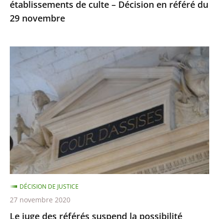
établissements de culte – Décision en référé du
du
29 novembre
29
novembre
Le
juge
des
référés
suspend
la
possibilité
d’utiliser
la
visio-
DÉCISION DE JUSTICE
conférence
27 novembre 2020
lors
Le juge des référés suspend la possibilité
des