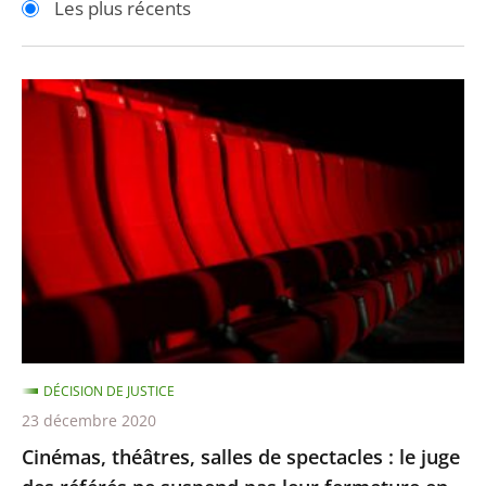
Les plus récents
pour
pour
arriver
arriver
après
avant
Cinémas,
théâtres,
salles
de
spectacles
:
le
juge
des
référés
DÉCISION DE JUSTICE
ne
23 décembre 2020
suspend
Cinémas, théâtres, salles de spectacles : le juge
pas