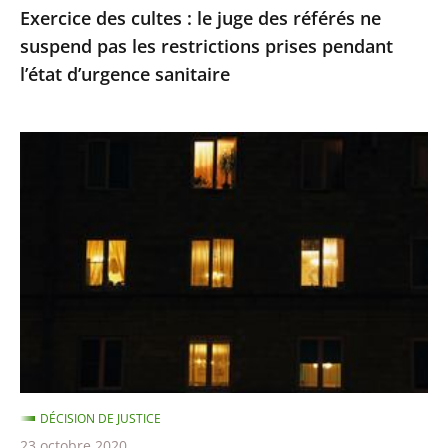
Exercice des cultes : le juge des référés ne
restrictions
suspend pas les restrictions prises pendant
prises
l’état d’urgence sanitaire
pendant
l’état
d’urgence
Le
sanitaire
juge
des
référés
du
Conseil
d’Etat
refuse
de
suspendre
DÉCISION DE JUSTICE
le
23 octobre 2020