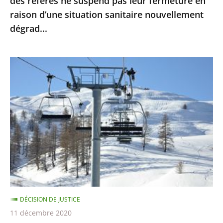
des référés ne suspend pas leur fermeture en
leur
raison d’une situation sanitaire nouvellement
fermeture
dégrad...
en
raison
d’une
Sports
situation
d’hiver
sanitaire
:
nouvellement
le
dégrad...
Conseil
d’Etat
ne
suspend
pas
la
DÉCISION DE JUSTICE
fermeture
11 décembre 2020
des