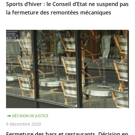
Sports d’hiver : le Conseil d’Etat ne suspend pas
remontées
la fermeture des remontées mécaniques
mécaniques
Fermeture
des
bars
et
restaurants,
Décision
en
référé
du
8
DÉCISION DE JUSTICE
décembre
9 décembre 2020
Fermeture des bars et restaurants, Décision en