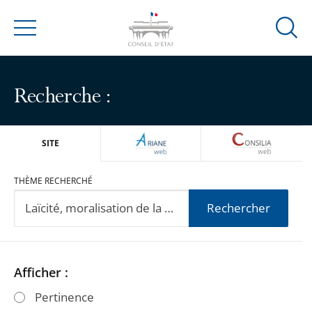
Ouvrir
Menu
la
modal
de
Recherche :
reche
ARIANEWEB
CONSILIA
SITE
THÈME RECHERCHÉ
Rechercher
Passer
Passer
Afficher :
les
les
Pertinence
filtres
filtres