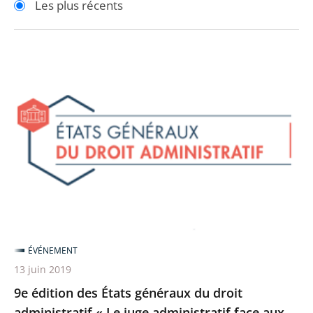
Les plus récents
pour
pour
arriver
arriver
après
avant
9e
édition
des
États
généraux
du
droit
administratif
«
Le
ÉVÉNEMENT
juge
13 juin 2019
administratif
9e édition des États généraux du droit
face
administratif « Le juge administratif face aux