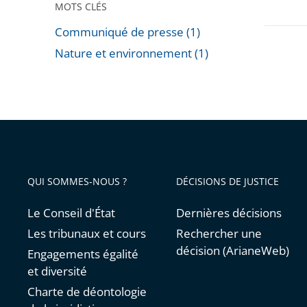
MOTS CLÉS
Communiqué de presse (1)
Nature et environnement (1)
Passer
les
filtres
pour
arriver
avant
QUI SOMMES-NOUS ?
DÉCISIONS DE JUSTICE
Le Conseil d'État
Dernières décisions
Les tribunaux et cours
Rechercher une
décision (ArianeWeb)
Engagements égalité
et diversité
Charte de déontologie