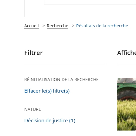
Accueil
Recherche
Résultats de la recherche
Filtrer
Affiche
Passer
les
filtres
pour
RÉINITIALISATION DE LA RECHERCHE
Régleme
arriver
de
Effacer le(s) filtre(s)
après
l'usage
des
NATURE
pesticid
Décision de justice (1)