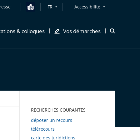
resse
FR
Accessibilité
cations & colloques
Vos démarches
Ouvrir
la
modale
de
recherche
AWEB
RECHERCHES COURANTES
déposer un recours
télérecours
carte des juridictions