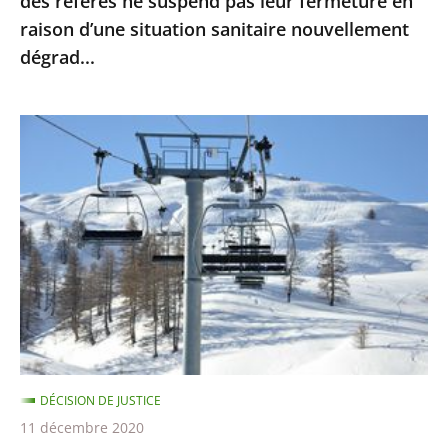
des référés ne suspend pas leur fermeture en
leur
raison d’une situation sanitaire nouvellement
fermeture
dégrad...
en
raison
d’une
Sports
situation
d’hiver
sanitaire
:
nouvellement
le
dégrad...
Conseil
d’Etat
ne
suspend
pas
la
DÉCISION DE JUSTICE
fermeture
11 décembre 2020
des