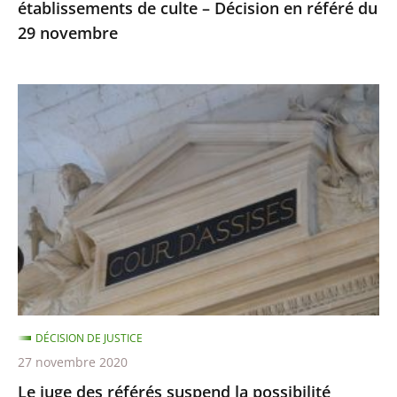
établissements de culte – Décision en référé du
du
29 novembre
29
novembre
Le
juge
des
référés
suspend
la
possibilité
d’utiliser
la
visio-
DÉCISION DE JUSTICE
conférence
27 novembre 2020
lors
Le juge des référés suspend la possibilité
des