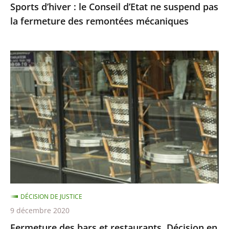
Sports d’hiver : le Conseil d’Etat ne suspend pas
remontées
la fermeture des remontées mécaniques
mécaniques
Fermeture
des
bars
et
restaurants,
Décision
en
référé
du
8
DÉCISION DE JUSTICE
décembre
9 décembre 2020
Fermeture des bars et restaurants, Décision en