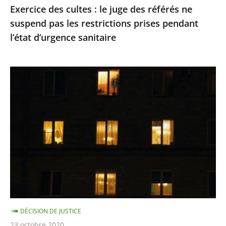
Exercice des cultes : le juge des référés ne
restrictions
suspend pas les restrictions prises pendant
prises
l’état d’urgence sanitaire
pendant
l’état
d’urgence
Le
sanitaire
juge
des
référés
du
Conseil
d’Etat
refuse
de
suspendre
DÉCISION DE JUSTICE
le
23 octobre 2020