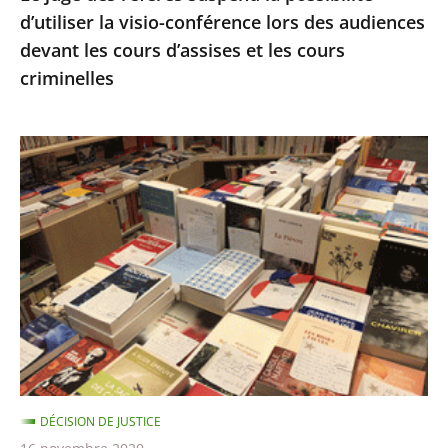
d’utiliser la visio-conférence lors des audiences
audiences
devant les cours d’assises et les cours
devant
criminelles
les
cours
d’assises
Fermeture
et
des
les
librairies,
cours
Décision
criminelles
en
référé
du
13
novembre
DÉCISION DE JUSTICE