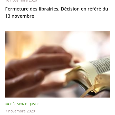
16 novembre 2020
Fermeture des librairies, Décision en référé du
13 novembre
Exercice
des
cultes
:
le
juge
des
référés
ne
suspend
DÉCISION DE JUSTICE
pas
7 novembre 2020
les