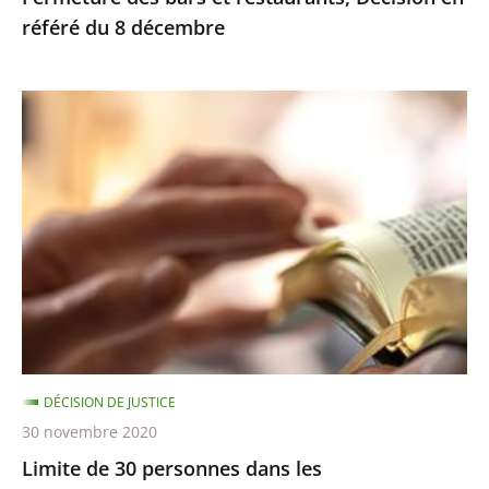
référé du 8 décembre
Limite
de
30
personnes
dans
les
établissements
de
culte
–
DÉCISION DE JUSTICE
Décision
30 novembre 2020
en
Limite de 30 personnes dans les
référé