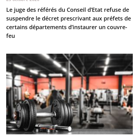
décret
Le juge des référés du Conseil d’Etat refuse de
prescrivant
suspendre le décret prescrivant aux préfets de
aux
certains départements d’instaurer un couvre-
préfets
feu
de
certains
départements
Le
d’instaurer
juge
un
des
couvre-
référés
feu
valide
la
fermeture
des
salles
de