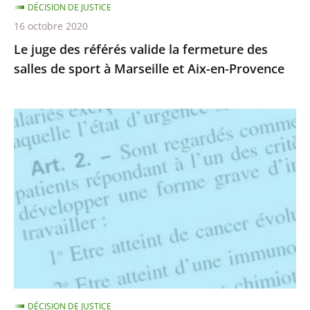
DÉCISION DE JUSTICE
sport
16 octobre 2020
à
Le juge des référés valide la fermeture des
Marseille
salles de sport à Marseille et Aix-en-Provence
et
Aix-
en-
Suspension
Provence
des
nouveaux
critères
de
vulnérabilité
au
covid-
19
ouvrant
DÉCISION DE JUSTICE