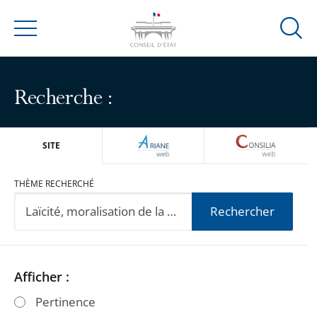
Ouvrir
Menu
la
modal
de
Recherche :
reche
ARIANEWEB
CONSILIA
SITE
THÈME RECHERCHÉ
Rechercher
Passer
Passer
Afficher :
les
les
Pertinence
filtres
filtres