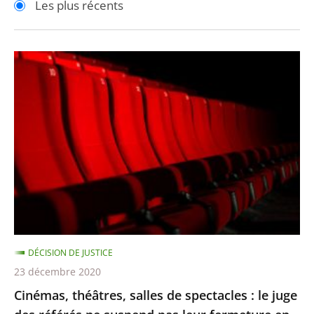
Les plus récents
pour
pour
arriver
arriver
après
avant
Cinémas,
théâtres,
salles
de
spectacles
:
le
juge
des
référés
DÉCISION DE JUSTICE
ne
23 décembre 2020
suspend
Cinémas, théâtres, salles de spectacles : le juge
pas