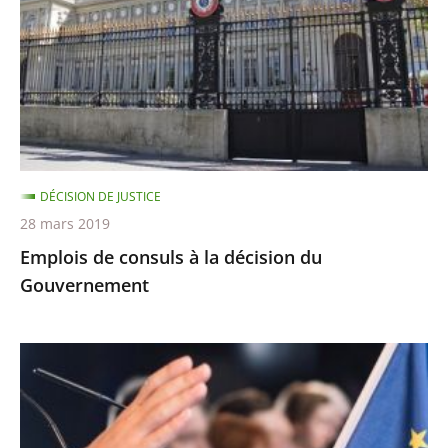
à
la
décision
du
Gouvernement
DÉCISION DE JUSTICE
28 mars 2019
Emplois de consuls à la décision du
Gouvernement
Débat
télévisé
de
France