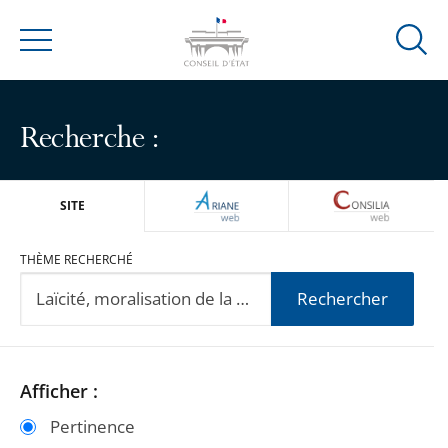
Ouvrir
Menu
la
modal
de
Recherche :
reche
ARIANEWEB
CONSILIA
SITE
THÈME RECHERCHÉ
Rechercher
Passer
Passer
Afficher :
les
les
Pertinence
filtres
filtres