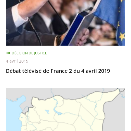
2
du
4
avril
2019
DÉCISION DE JUSTICE
4 avril 2019
Débat télévisé de France 2 du 4 avril 2019
Rapatriement
de
ressortissantes
françaises
et