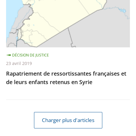
de
leurs
enfants
retenus
en
Syrie
DÉCISION DE JUSTICE
23 avril 2019
Rapatriement de ressortissantes françaises et
de leurs enfants retenus en Syrie
Charger plus d'articles