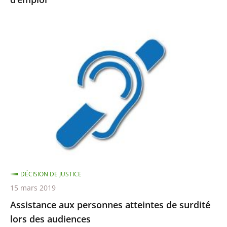
Assistance
aux
personnes
atteintes
de
surdité
lors
des
audiences
DÉCISION DE JUSTICE
15 mars 2019
Assistance aux personnes atteintes de surdité
lors des audiences