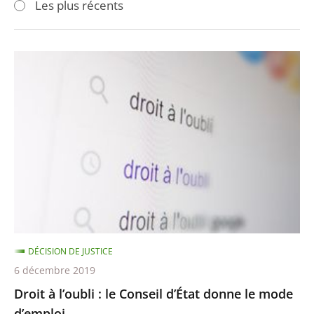
Les plus récents
pour
pour
arriver
arriver
après
avant
Droit
à
l’oubli
:
le
Conseil
d’État
donne
le
mode
DÉCISION DE JUSTICE
d’emploi
6 décembre 2019
Droit à l’oubli : le Conseil d’État donne le mode
d’emploi