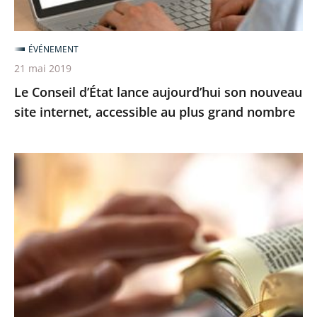
internet,
accessible
ÉVÉNEMENT
au
21 mai 2019
plus
Le Conseil d’État lance aujourd’hui son nouveau
grand
site internet, accessible au plus grand nombre
nombre
Rassemblements
dans
les
lieux
de
culte
:
le