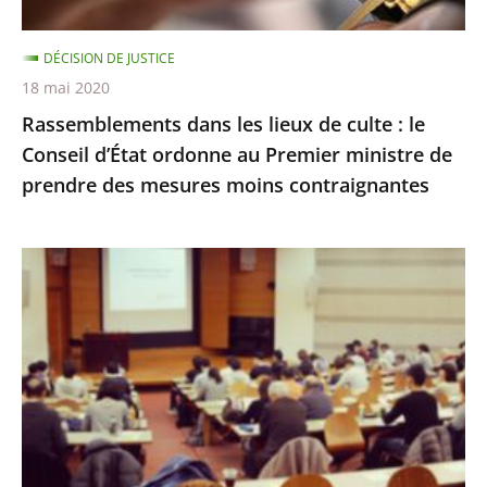
Conseil
d’État
DÉCISION DE JUSTICE
ordonne
18 mai 2020
au
Rassemblements dans les lieux de culte : le
Premier
Conseil d’État ordonne au Premier ministre de
ministre
prendre des mesures moins contraignantes
de
prendre
des
Communication
mesures
des
moins
règles
contraignantes
de
traitement
des
candidatures
sur