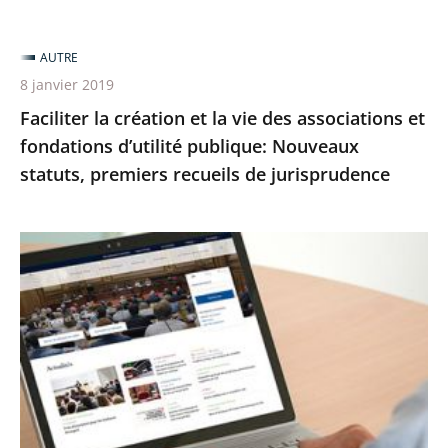
AUTRE
8 janvier 2019
Faciliter la création et la vie des associations et
fondations d’utilité publique: Nouveaux
statuts, premiers recueils de jurisprudence
Le
Conseil
d’État
lance
aujourd’hui
son
nouveau
site