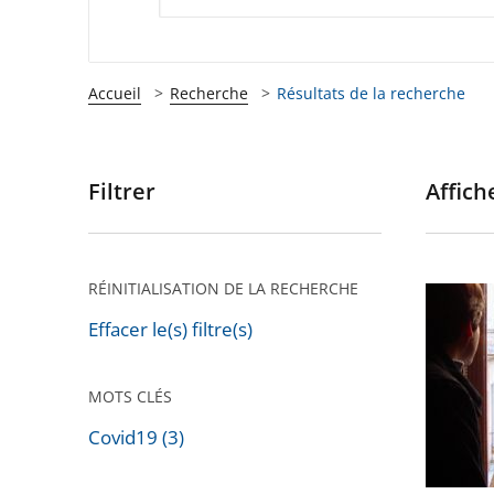
Accueil
Recherche
Résultats de la recherche
Filtrer
Affiche
Passer
les
filtres
pour
RÉINITIALISATION DE LA RECHERCHE
Statuan
arriver
en
Effacer le(s) filtre(s)
après
urgence
le
MOTS CLÉS
Conseil
Covid19 (3)
d’État
Passer
rejette