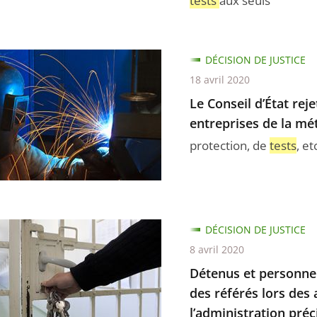
tests
aux seuls
de
DÉCISION DE JUSTICE
ement
18 avril 2020
Le Conseil d’État re
entreprises de la mét
protection, de
tests
, et
de
nement
ure
r
s
DÉCISION DE JUSTICE
ises
8 avril 2020
els
Détenus et personnel
iaires
es
des référés lors des 
rgie
l’administration préc