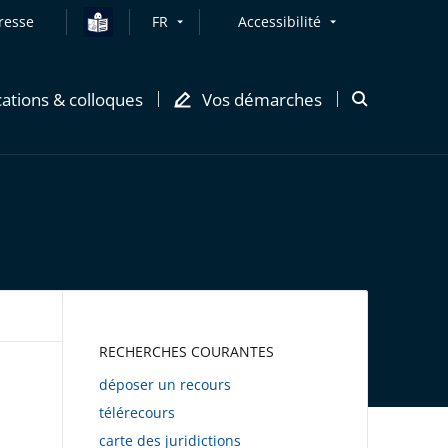
resse
FR
Accessibilité
cations & colloques
Vos démarches
Ouvrir
la
modale
de
recherche
AWEB
RECHERCHES COURANTES
déposer un recours
télérecours
carte des juridictions