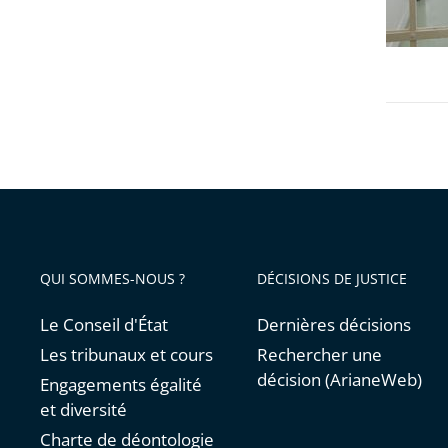
à
la
deman
du
juge
des
référés
lors
des
audienc
QUI SOMMES-NOUS ?
DÉCISIONS DE JUSTICE
au
Conseil
Le Conseil d'État
Dernières décisions
d’État,
Les tribunaux et cours
Rechercher une
l’admini
décision (ArianeWeb)
Engagements égalité
précise
et diversité
les
Charte de déontologie