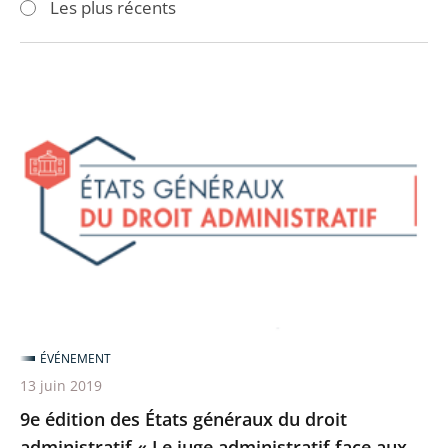
Les plus récents
pour
pour
arriver
arriver
après
avant
9e
édition
des
États
généraux
du
droit
administratif
«
Le
ÉVÉNEMENT
juge
13 juin 2019
administratif
9e édition des États généraux du droit
face
administratif « Le juge administratif face aux