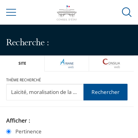
Ouvrir
Menu
la
modal
de
Recherche :
reche
ARIANEWEB
CONSILIA
SITE
THÈME RECHERCHÉ
Rechercher
Passer
Passer
Afficher :
les
les
Pertinence
filtres
filtres