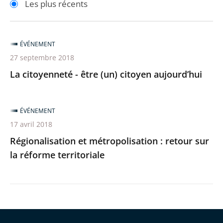
Les plus récents
pour
pour
arriver
arriver
après
avant
ÉVÉNEMENT
27 septembre 2018
La citoyenneté - être (un) citoyen aujourd’hui
ÉVÉNEMENT
17 avril 2018
Régionalisation et métropolisation : retour sur
la réforme territoriale