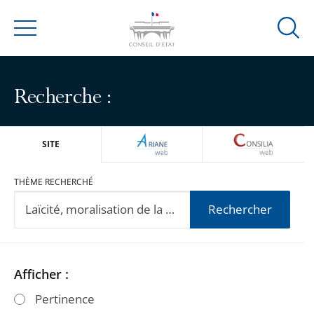
Ouvrir
Menu
la
modal
de
Recherche :
reche
ARIANEWEB
CONSILIA
SITE
THÈME RECHERCHÉ
Rechercher
Passer
Passer
Afficher :
les
les
Pertinence
filtres
filtres