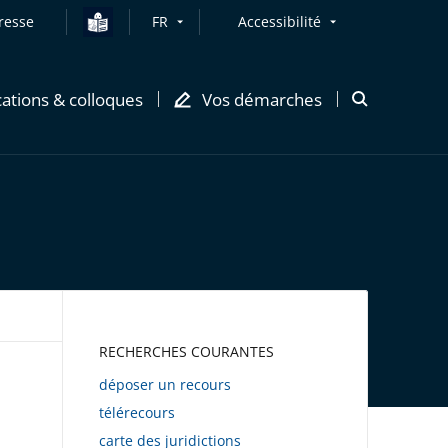
resse
FR
Accessibilité
cations & colloques
Vos démarches
Ouvrir
la
modale
de
recherche
AWEB
RECHERCHES COURANTES
déposer un recours
télérecours
carte des juridictions