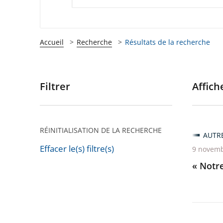
Accueil
Recherche
Résultats de la recherche
Filtrer
Affiche
Passer
les
filtres
pour
RÉINITIALISATION DE LA RECHERCHE
AUTR
arriver
Effacer le(s) filtre(s)
9 novemb
après
Passer
« Notre
les
filtres
pour
arriver