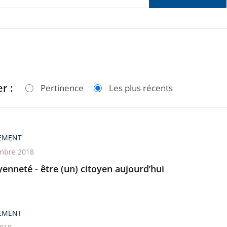
r :
Pertinence
Les plus récents
EMENT
mbre 2018
yenneté - être (un) citoyen aujourd’hui
EMENT