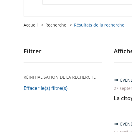
Accueil
Recherche
Résultats de la recherche
Filtrer
Affiche
Passer
les
filtres
pour
RÉINITIALISATION DE LA RECHERCHE
ÉVÉN
arriver
Effacer le(s) filtre(s)
27 septe
après
Passer
La cito
les
filtres
pour
ÉVÉN
arriver