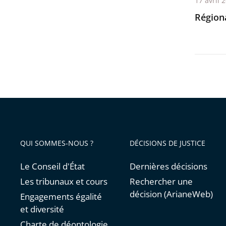
17 avril 
avant
Régiona
QUI SOMMES-NOUS ?
DÉCISIONS DE JUSTICE
Le Conseil d'État
Dernières décisions
Les tribunaux et cours
Rechercher une
décision (ArianeWeb)
Engagements égalité
et diversité
Charte de déontologie