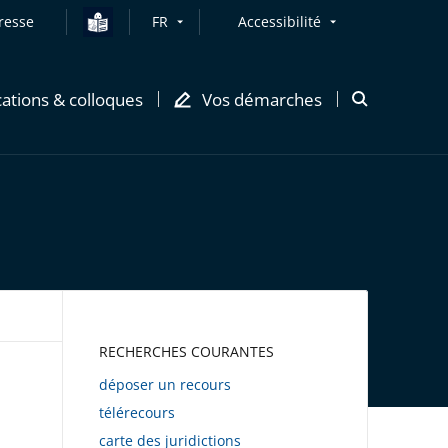
resse
FR
Accessibilité
cations & colloques
Vos démarches
Ouvrir
la
modale
de
recherche
AWEB
RECHERCHES COURANTES
déposer un recours
télérecours
carte des juridictions