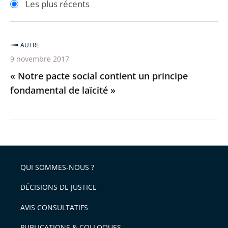
Les plus récents
pour
pour
arriver
arriver
après
avant
AUTRE
9 novembre 2017
« Notre pacte social contient un principe
fondamental de laïcité »
QUI SOMMES-NOUS ?
DÉCISIONS DE JUSTICE
AVIS CONSULTATIFS
PUBLICATIONS & COLLOQUES