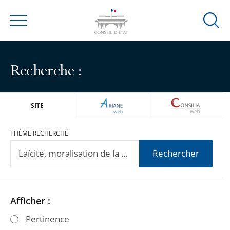
Ouvrir
Menu
la
modal
de
Recherche :
reche
ARIANEWEB
CONSILIA
SITE
THÈME RECHERCHÉ
Rechercher
Passer
Passer
Afficher :
les
les
Pertinence
filtres
filtres