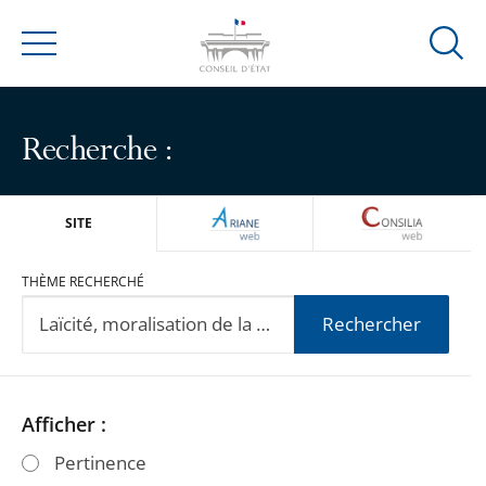
Ouvrir
Menu
la
modal
de
Recherche :
reche
ARIANEWEB
CONSILIA
SITE
THÈME RECHERCHÉ
Rechercher
Passer
Passer
Afficher :
les
les
Pertinence
filtres
filtres