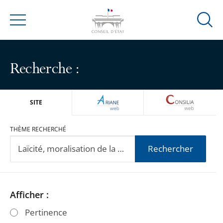
Ouvrir
Menu
la
modal
de
Recherche :
reche
ARIANEWEB
CONSILIA
SITE
THÈME RECHERCHÉ
Rechercher
Passer
Passer
Afficher :
les
les
Pertinence
filtres
filtres