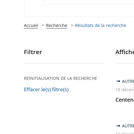
Accueil
Recherche
Résultats de la recherche
Filtrer
Affiche
Passer
les
filtres
pour
RÉINITIALISATION DE LA RECHERCHE
AUTR
arriver
Effacer le(s) filtre(s)
18 décem
après
Passer
Centena
les
filtres
pour
AUTR
arriver