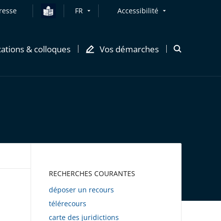
resse
FR
Accessibilité
cations & colloques
Vos démarches
Ouvrir
la
modale
de
recherche
AWEB
RECHERCHES COURANTES
déposer un recours
télérecours
carte des juridictions