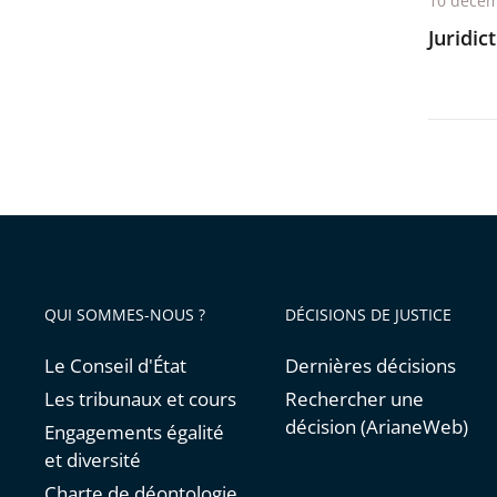
10 décem
avant
Juridic
QUI SOMMES-NOUS ?
DÉCISIONS DE JUSTICE
Le Conseil d'État
Dernières décisions
Les tribunaux et cours
Rechercher une
décision (ArianeWeb)
Engagements égalité
et diversité
Charte de déontologie