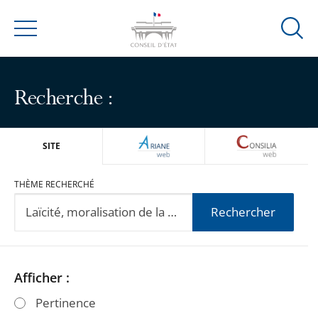
Ouvrir
Menu
la
modal
de
Recherche :
reche
ARIANEWEB
CONSILIA
SITE
THÈME RECHERCHÉ
Rechercher
Passer
Passer
Afficher :
les
les
Pertinence
filtres
filtres