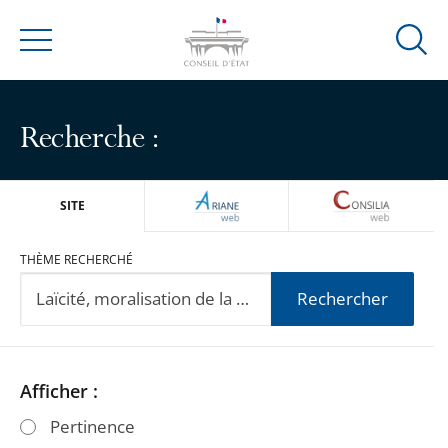
Ouvrir
Menu
la
modal
de
Recherche :
reche
ARIANEWEB
CONSILIA
SITE
THÈME RECHERCHÉ
Rechercher
Passer
Passer
Afficher :
les
les
Pertinence
filtres
filtres