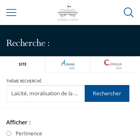
Ouvrir
Menu
la
modal
de
Recherche :
reche
ARIANEWEB
CONSILIA
SITE
THÈME RECHERCHÉ
Rechercher
Passer
Passer
Afficher :
les
les
Pertinence
filtres
filtres