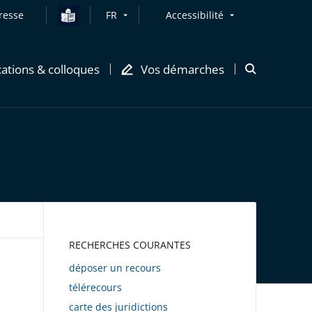
resse
FR
Accessibilité
cations & colloques
Vos démarches
Ouvrir
la
modale
de
recherche
AWEB
RECHERCHES COURANTES
déposer un recours
télérecours
carte des juridictions