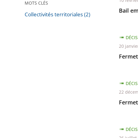
10 févrie
MOTS CLÉS
Bail em
Collectivités territoriales (2)
Passer
les
DÉCIS
filtres
20 janvie
pour
arriver
Fermet
avant
DÉCIS
22 décem
Fermet
DÉCIS
26 juille