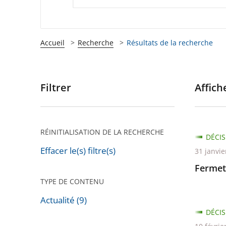
Accueil
Recherche
Résultats de la recherche
Filtrer
Affiche
Passer
les
filtres
pour
RÉINITIALISATION DE LA RECHERCHE
DÉCIS
arriver
Effacer le(s) filtre(s)
31 janvie
après
Fermet
TYPE DE CONTENU
Actualité (9)
DÉCIS