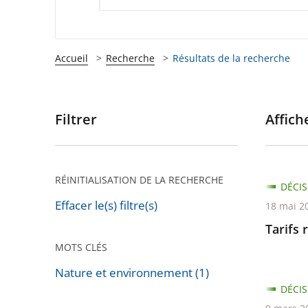
Accueil
Recherche
Résultats de la recherche
Filtrer
Affiche
Passer
les
filtres
pour
RÉINITIALISATION DE LA RECHERCHE
DÉCIS
arriver
Effacer le(s) filtre(s)
18 mai 2
après
Tarifs 
MOTS CLÉS
Nature et environnement (1)
Passer
DÉCIS