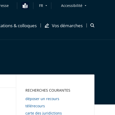
resse
FR
Accessibilité
cations & colloques
Vos démarches
Ouvrir
la
modale
de
recherche
AWEB
RECHERCHES COURANTES
déposer un recours
télérecours
carte des juridictions