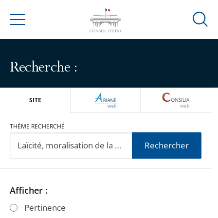
Ouvrir
Menu
la
modal
de
Recherche :
reche
ARIANEWEB
CONSILIA
SITE
THÈME RECHERCHÉ
Rechercher
Passer
Passer
Afficher :
les
les
Pertinence
filtres
filtres