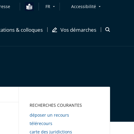
resse
FR
Accessibilité
cations & colloques
Vos démarches
Ouvrir
la
modale
de
recherche
AWEB
RECHERCHES COURANTES
déposer un recours
télérecours
carte des juridictions