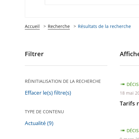
Accueil
Recherche
Résultats de la recherche
Filtrer
Affiche
Passer
les
filtres
pour
RÉINITIALISATION DE LA RECHERCHE
DÉCIS
arriver
Effacer le(s) filtre(s)
18 mai 2
après
Tarifs 
TYPE DE CONTENU
Actualité (9)
DÉCIS