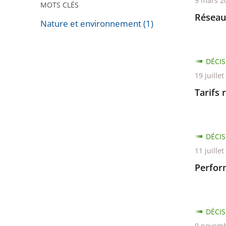
9 mars 2
MOTS CLÉS
Réseaux
Nature et environnement (1)
Passer
les
DÉCIS
filtres
19 juille
pour
arriver
Tarifs 
avant
DÉCIS
11 juille
Perfor
DÉCIS
9 novemb