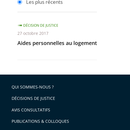
Les plus récents
pour
pour
arriver
arriver
après
avant
DÉCISION DE JUSTICE
27 octobre 2017
Aides personnelles au logement
QUI SOMMES-NOUS ?
DÉCISIONS DE JUSTICE
AVIS CONSULTATIFS
PUBLICATIONS & COLLOQUES