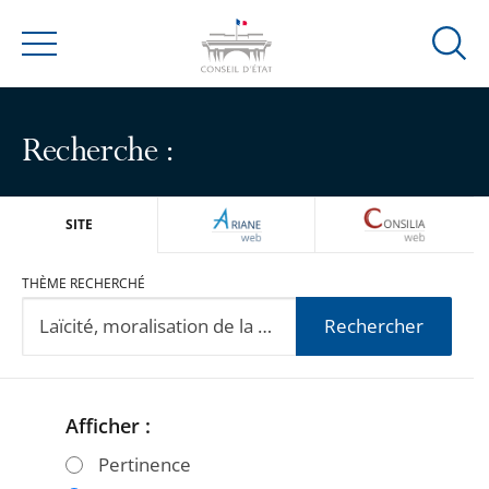
Ouvrir
Menu
la
modal
de
Recherche :
reche
ARIANEWEB
CONSILIA
SITE
THÈME RECHERCHÉ
Rechercher
Afficher :
Passer
Passer
les
les
Pertinence
filtres
filtres