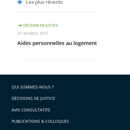
Les plus récents
pour
pour
arriver
arriver
après
avant
DÉCISION DE JUSTICE
27 octobre 2017
Aides personnelles au logement
QUI SOMMES-NOUS ?
DÉCISIONS DE JUSTICE
AVIS CONSULTATIFS
PUBLICATIONS & COLLOQUES