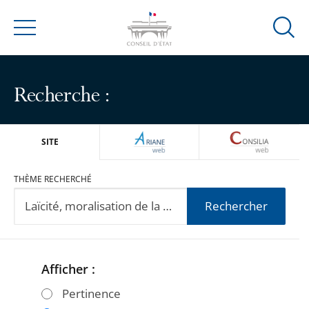
Ouvrir
Menu
la
modal
de
Recherche :
reche
ARIANEWEB
CONSILIA
SITE
THÈME RECHERCHÉ
Rechercher
Afficher :
Passer
Passer
les
les
Pertinence
filtres
filtres