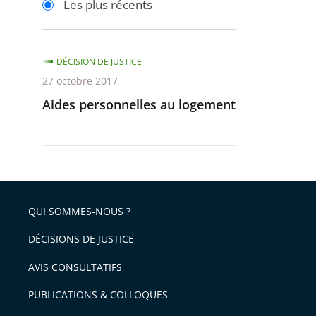
Les plus récents
pour
pour
arriver
arriver
après
avant
DÉCISION DE JUSTICE
27 octobre 2017
Aides personnelles au logement
QUI SOMMES-NOUS ?
DÉCISIONS DE JUSTICE
AVIS CONSULTATIFS
PUBLICATIONS & COLLOQUES