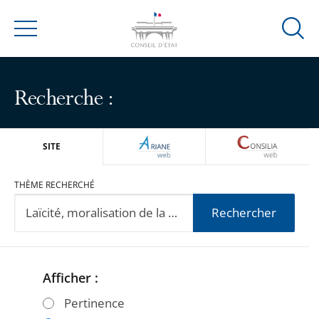
Ouvrir
Menu
la
modal
de
Recherche :
reche
ARIANEWEB
CONSILIA
SITE
THÈME RECHERCHÉ
Rechercher
Afficher :
Passer
Passer
les
les
Pertinence
filtres
filtres