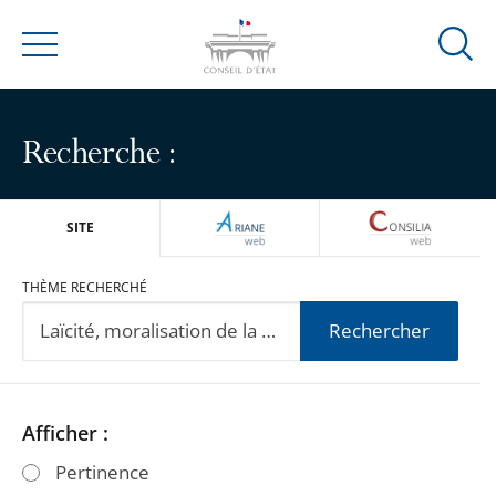
Ouvrir
Menu
la
modal
de
Recherche :
reche
ARIANEWEB
CONSILIA
SITE
THÈME RECHERCHÉ
Rechercher
Passer
Passer
Afficher :
les
les
Pertinence
filtres
filtres