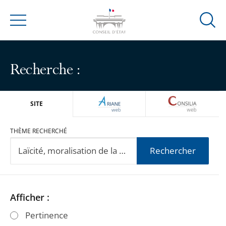
Ouvrir
Menu
la
modal
de
Recherche :
reche
ARIANEWEB
CONSILIA
SITE
THÈME RECHERCHÉ
Rechercher
Passer
Passer
Afficher :
les
les
Pertinence
filtres
filtres