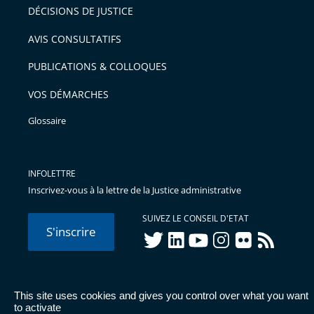
DÉCISIONS DE JUSTICE
AVIS CONSULTATIFS
PUBLICATIONS & COLLOQUES
VOS DÉMARCHES
Glossaire
INFOLETTRE
Inscrivez-vous à la lettre de la Justice administrative
SUIVEZ LE CONSEIL D'ETAT
S'inscrire
twitter
linkedIn
youtube
instagram
flickr
rss
This site uses cookies and gives you control over what you want
© Conseil d'État 2026 -
Mentions légales
-
Cookies
-
Données
to activate