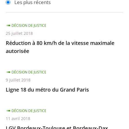
Les plus récents
pour
pour
arriver
arriver
après
avant
DÉCISION DE JUSTICE
25 juillet 2018
Réduction à 80 km/h de la vitesse maximale
autorisée
DÉCISION DE JUSTICE
9 juillet 2018
Ligne 18 du métro du Grand Paris
DÉCISION DE JUSTICE
11 avril 2018
LGV Bordeaux-Toulouse et Bordeaux-Dax