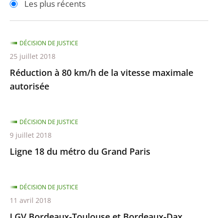
Les plus récents
pour
pour
arriver
arriver
après
avant
DÉCISION DE JUSTICE
25 juillet 2018
Réduction à 80 km/h de la vitesse maximale
autorisée
DÉCISION DE JUSTICE
9 juillet 2018
Ligne 18 du métro du Grand Paris
DÉCISION DE JUSTICE
11 avril 2018
LGV Bordeaux-Toulouse et Bordeaux-Dax