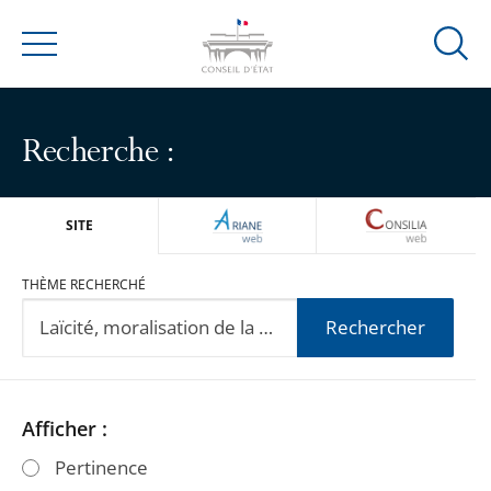
Ouvrir
Menu
la
modal
de
Recherche :
reche
ARIANEWEB
CONSILIA
SITE
THÈME RECHERCHÉ
Rechercher
Passer
Passer
Afficher :
les
les
Pertinence
filtres
filtres