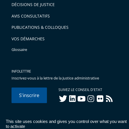
DÉCISIONS DE JUSTICE
AVIS CONSULTATIFS
PUBLICATIONS & COLLOQUES
VOS DÉMARCHES
Glossaire
INFOLETTRE
Inscrivez-vous à la lettre de la Justice administrative
SUIVEZ LE CONSEIL D'ETAT
S'inscrire
twitter
linkedIn
youtube
instagram
flickr
rss
This site uses cookies and gives you control over what you want
© Conseil d'État 2026 -
Mentions légales
-
Cookies
-
Données
to activate