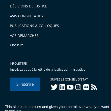
DÉCISIONS DE JUSTICE
AVIS CONSULTATIFS
PUBLICATIONS & COLLOQUES
VOS DÉMARCHES
Glossaire
INFOLETTRE
Inscrivez-vous à la lettre de la Justice administrative
SUIVEZ LE CONSEIL D'ETAT
S'inscrire
twitter
linkedIn
youtube
instagram
flickr
rss
This site uses cookies and gives you control over what you want
© Conseil d'État 2026 -
Mentions légales
-
Cookies
-
Données
to activate