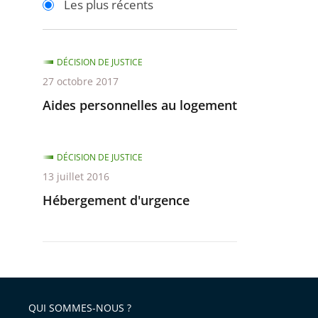
Les plus récents
pour
pour
arriver
arriver
après
avant
DÉCISION DE JUSTICE
27 octobre 2017
Aides personnelles au logement
DÉCISION DE JUSTICE
13 juillet 2016
Hébergement d'urgence
QUI SOMMES-NOUS ?