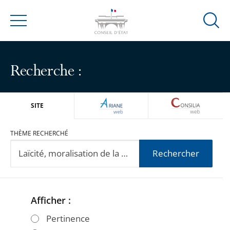
Ouvrir
Menu
la
modal
de
Recherche :
reche
ARIANEWEB
CONSILIA
SITE
THÈME RECHERCHÉ
Rechercher
Afficher :
Passer
Passer
les
les
Pertinence
filtres
filtres