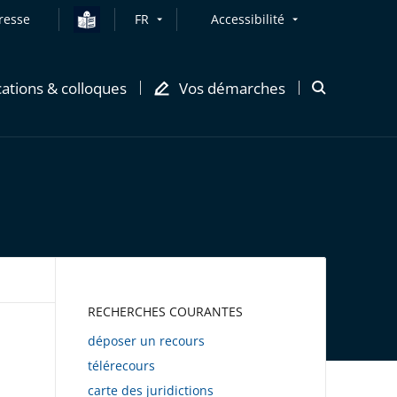
resse
FR
Accessibilité
cations & colloques
Vos démarches
Ouvrir
la
modale
de
recherche
AWEB
RECHERCHES COURANTES
déposer un recours
télérecours
carte des juridictions