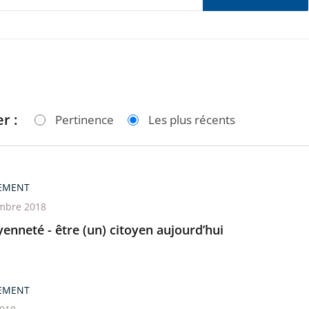
r :
Pertinence
Les plus récents
EMENT
mbre 2018
yenneté - être (un) citoyen aujourd’hui
EMENT