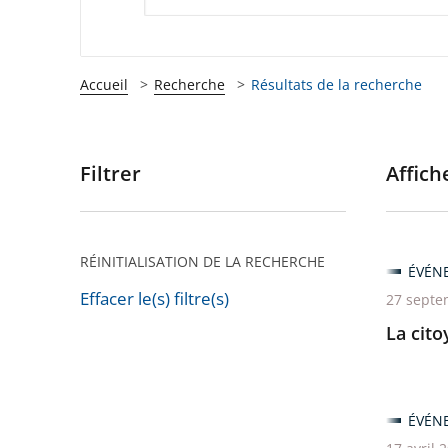
Accueil
Recherche
Résultats de la recherche
Filtrer
Affiche
Passer
les
filtres
pour
RÉINITIALISATION DE LA RECHERCHE
ÉVÉN
arriver
Effacer le(s) filtre(s)
27 septe
après
Passer
La cito
les
filtres
pour
ÉVÉN
arriver