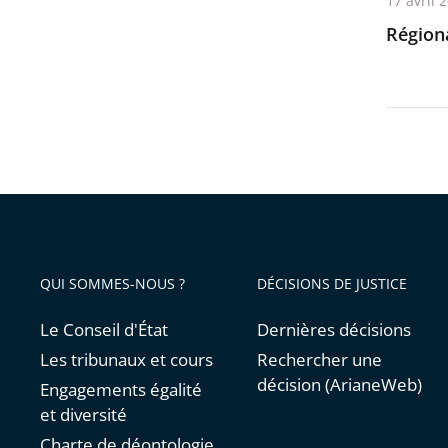
17 avril 
avant
Régiona
QUI SOMMES-NOUS ?
DÉCISIONS DE JUSTICE
Le Conseil d'État
Dernières décisions
Les tribunaux et cours
Rechercher une
décision (ArianeWeb)
Engagements égalité
et diversité
Charte de déontologie