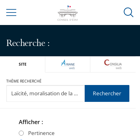
Ouvrir
Menu
la
modal
de
Recherche :
reche
ARIANEWEB
CONSILIA
SITE
THÈME RECHERCHÉ
Rechercher
Afficher :
Passer
Passer
les
les
Pertinence
filtres
filtres