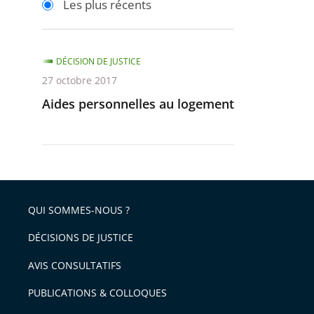
Les plus récents
pour
pour
arriver
arriver
après
avant
DÉCISION DE JUSTICE
27 octobre 2017
Aides personnelles au logement
QUI SOMMES-NOUS ?
DÉCISIONS DE JUSTICE
AVIS CONSULTATIFS
PUBLICATIONS & COLLOQUES