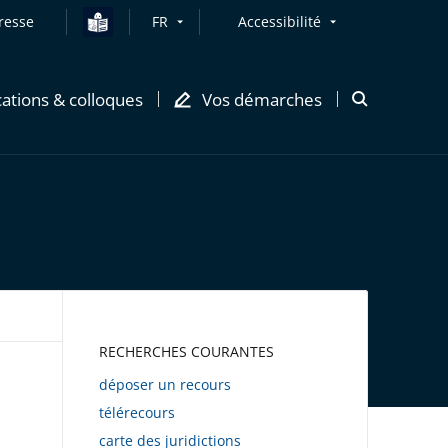
resse
FR
Accessibilité
cations & colloques
Vos démarches
Ouvrir
la
modale
de
recherche
AWEB
RECHERCHES COURANTES
déposer un recours
télérecours
carte des juridictions