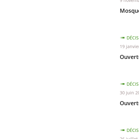
les
9 novemb
filtres
Mosqué
pour
arriver
avant
DÉCIS
19 janvie
Ouvert
DÉCIS
30 juin 2
Ouvertu
DÉCIS
26 juille