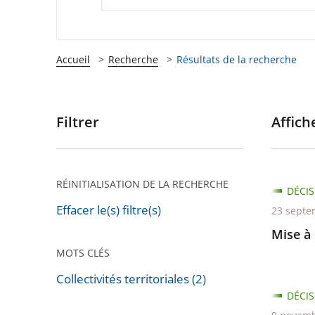
Accueil
Recherche
Résultats de la recherche
Filtrer
Affiche
Passer
les
filtres
pour
RÉINITIALISATION DE LA RECHERCHE
DÉCIS
arriver
Effacer le(s) filtre(s)
23 septe
après
Mise à 
MOTS CLÉS
Collectivités territoriales (2)
Passer
DÉCIS