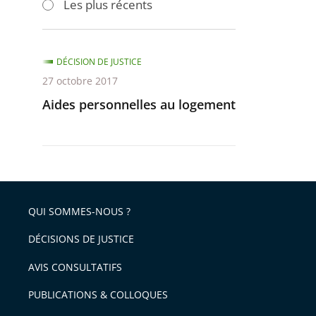
Les plus récents
pour
pour
arriver
arriver
après
avant
DÉCISION DE JUSTICE
27 octobre 2017
Aides personnelles au logement
QUI SOMMES-NOUS ?
DÉCISIONS DE JUSTICE
AVIS CONSULTATIFS
PUBLICATIONS & COLLOQUES