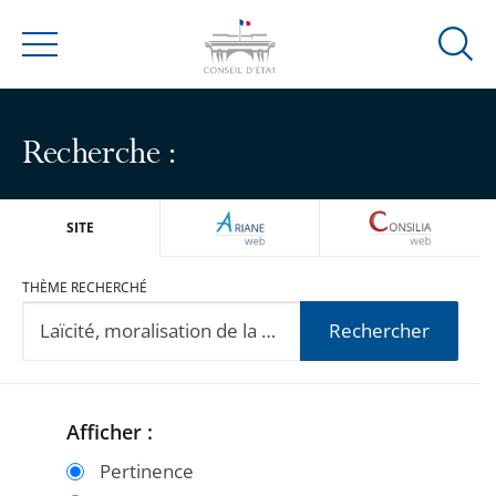
Ouvrir
Menu
la
modal
de
Recherche :
reche
ARIANEWEB
CONSILIA
SITE
THÈME RECHERCHÉ
Rechercher
Afficher :
Passer
Passer
les
les
Pertinence
filtres
filtres