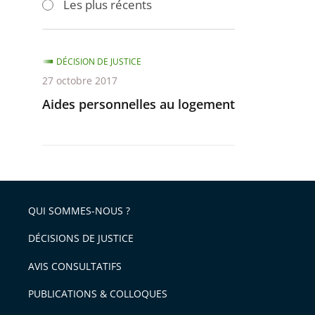
Les plus récents
pour
pour
arriver
arriver
après
avant
DÉCISION DE JUSTICE
27 octobre 2017
Aides personnelles au logement
QUI SOMMES-NOUS ?
DÉCISIONS DE JUSTICE
AVIS CONSULTATIFS
PUBLICATIONS & COLLOQUES