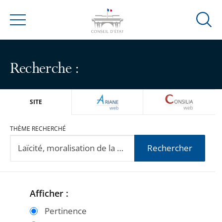
Ouvrir
Menu
la
modal
de
Recherche :
reche
ARIANEWEB
CONSILIA
SITE
THÈME RECHERCHÉ
Rechercher
Afficher :
Passer
Passer
les
les
Pertinence
filtres
filtres