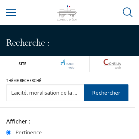
Ouvrir
Menu
la
modal
de
Recherche :
reche
ARIANEWEB
CONSILIA
SITE
THÈME RECHERCHÉ
Rechercher
Passer
Passer
Afficher :
les
les
Pertinence
filtres
filtres