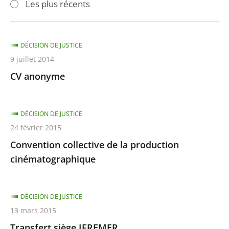
Les plus récents
pour
pour
arriver
arriver
après
avant
DÉCISION DE JUSTICE
9 juillet 2014
CV anonyme
DÉCISION DE JUSTICE
24 février 2015
Convention collective de la production
cinématographique
DÉCISION DE JUSTICE
13 mars 2015
Transfert siège IFREMER