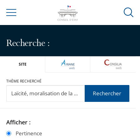
Ouvrir
Menu
la
modal
de
Recherche :
reche
ARIANEWEB
CONSILIA
SITE
THÈME RECHERCHÉ
Rechercher
Passer
Passer
Afficher :
les
les
Pertinence
filtres
filtres