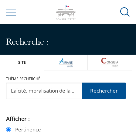
Ouvrir
Menu
la
modal
de
Recherche :
reche
ARIANEWEB
CONSILIA
SITE
THÈME RECHERCHÉ
Rechercher
Passer
Passer
Afficher :
les
les
Pertinence
filtres
filtres