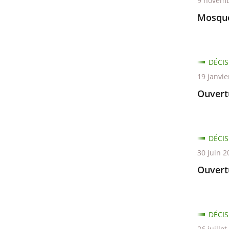
les
9 novemb
filtres
Mosqué
pour
arriver
avant
DÉCIS
19 janvie
Ouvert
DÉCIS
30 juin 2
Ouvertu
DÉCIS
26 juille