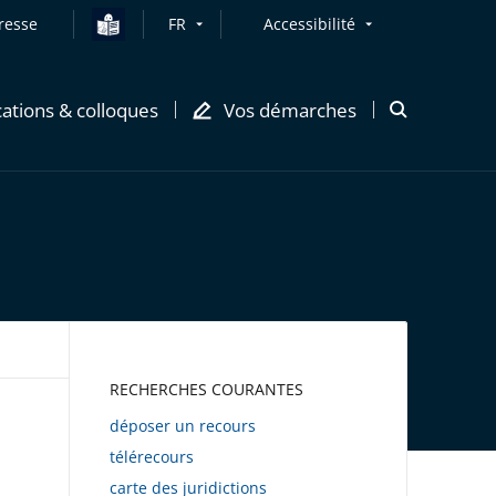
resse
FR
Accessibilité
cations & colloques
Vos démarches
Ouvrir
la
modale
de
recherche
AWEB
RECHERCHES COURANTES
déposer un recours
télérecours
carte des juridictions