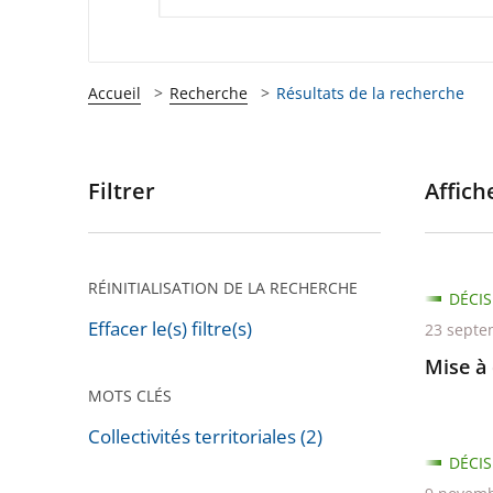
Accueil
Recherche
Résultats de la recherche
Filtrer
Affiche
Passer
les
filtres
pour
RÉINITIALISATION DE LA RECHERCHE
DÉCIS
arriver
Effacer le(s) filtre(s)
23 septe
après
Mise à 
MOTS CLÉS
Collectivités territoriales (2)
Passer
DÉCIS