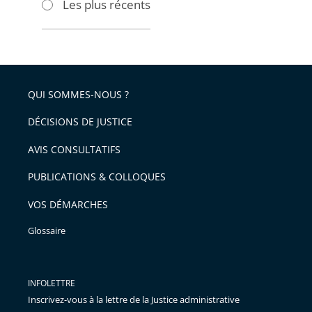
Les plus récents
pour
pour
arriver
arriver
après
avant
QUI SOMMES-NOUS ?
DÉCISIONS DE JUSTICE
AVIS CONSULTATIFS
PUBLICATIONS & COLLOQUES
VOS DÉMARCHES
Glossaire
INFOLETTRE
Inscrivez-vous à la lettre de la Justice administrative