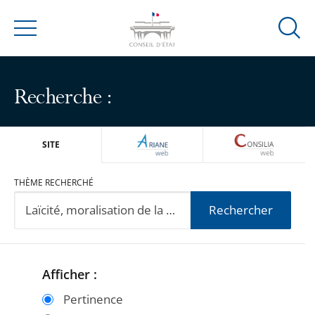
Ouvrir
Menu
la
modal
de
Recherche :
reche
ARIANEWEB
CONSILIA
SITE
THÈME RECHERCHÉ
Rechercher
Afficher :
Passer
Passer
les
les
Pertinence
filtres
filtres