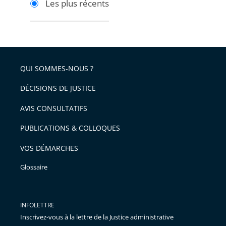
Les plus récents
pour
pour
arriver
arriver
après
avant
QUI SOMMES-NOUS ?
DÉCISIONS DE JUSTICE
AVIS CONSULTATIFS
PUBLICATIONS & COLLOQUES
VOS DÉMARCHES
Glossaire
INFOLETTRE
Inscrivez-vous à la lettre de la Justice administrative