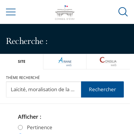
Ouvrir
Menu
la
modal
de
Recherche :
reche
ARIANEWEB
CONSILIA
SITE
THÈME RECHERCHÉ
Rechercher
Afficher :
Passer
Passer
les
les
Pertinence
filtres
filtres