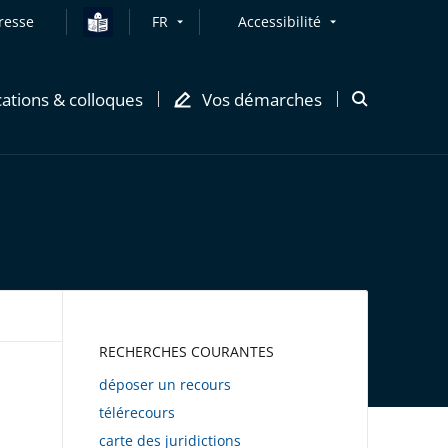
resse
FR
Accessibilité
cations & colloques
Vos démarches
Ouvrir
la
modale
de
recherche
AWEB
RECHERCHES COURANTES
déposer un recours
télérecours
carte des juridictions