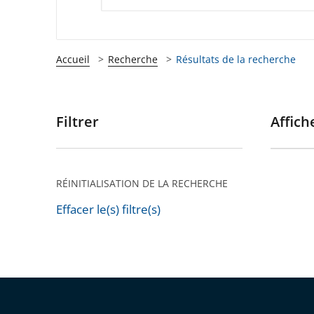
Accueil
Recherche
Résultats de la recherche
Filtrer
Affiche
Passer
les
filtres
pour
RÉINITIALISATION DE LA RECHERCHE
arriver
Effacer le(s) filtre(s)
après
Passer
les
filtres
pour
arriver