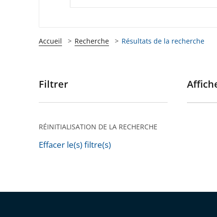
Accueil
Recherche
Résultats de la recherche
Filtrer
Affiche
Passer
les
filtres
pour
RÉINITIALISATION DE LA RECHERCHE
arriver
Effacer le(s) filtre(s)
après
Passer
les
filtres
pour
arriver