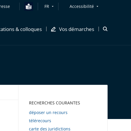
resse
FR
Accessibilité
cations & colloques
Vos démarches
Ouvrir
la
modale
de
recherche
AWEB
RECHERCHES COURANTES
déposer un recours
télérecours
carte des juridictions