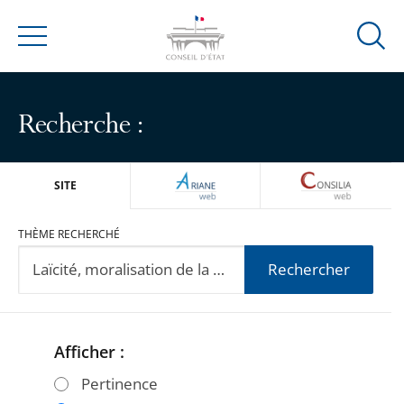
Ouvrir
Menu
la
modal
de
Recherche :
reche
ARIANEWEB
CONSILIA
SITE
THÈME RECHERCHÉ
Rechercher
Afficher :
Passer
Passer
les
les
Pertinence
filtres
filtres