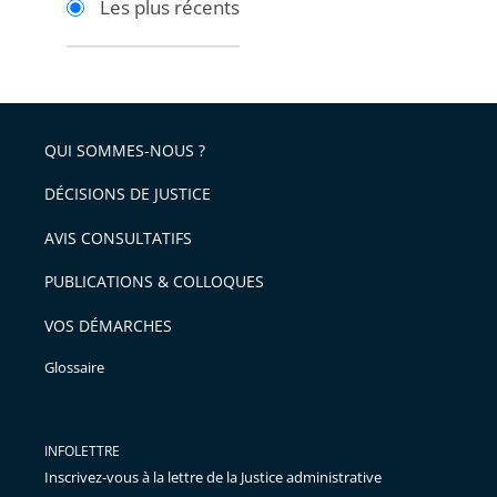
Les plus récents
pour
pour
arriver
arriver
après
avant
QUI SOMMES-NOUS ?
DÉCISIONS DE JUSTICE
AVIS CONSULTATIFS
PUBLICATIONS & COLLOQUES
VOS DÉMARCHES
Glossaire
INFOLETTRE
Inscrivez-vous à la lettre de la Justice administrative