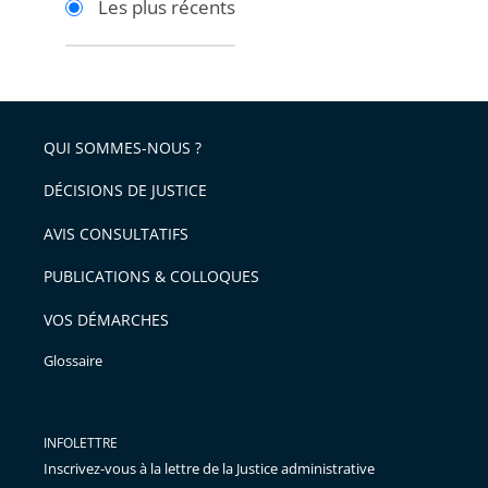
Les plus récents
pour
pour
arriver
arriver
après
avant
QUI SOMMES-NOUS ?
DÉCISIONS DE JUSTICE
AVIS CONSULTATIFS
PUBLICATIONS & COLLOQUES
VOS DÉMARCHES
Glossaire
INFOLETTRE
Inscrivez-vous à la lettre de la Justice administrative