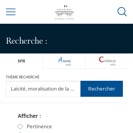
Ouvrir
Menu
la
modal
de
Recherche :
reche
ARIANEWEB
CONSILIA
SITE
THÈME RECHERCHÉ
Rechercher
Afficher :
Passer
Passer
les
les
Pertinence
filtres
filtres