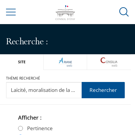
Ouvrir
Menu
la
modal
de
Recherche :
reche
ARIANEWEB
CONSILIA
SITE
THÈME RECHERCHÉ
Rechercher
Afficher :
Passer
Passer
les
les
Pertinence
filtres
filtres