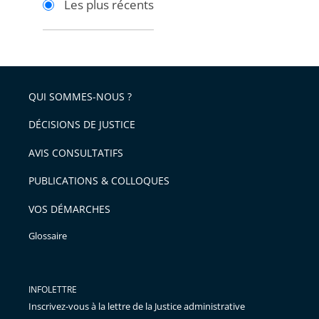
Les plus récents
pour
pour
arriver
arriver
après
avant
QUI SOMMES-NOUS ?
DÉCISIONS DE JUSTICE
AVIS CONSULTATIFS
PUBLICATIONS & COLLOQUES
VOS DÉMARCHES
Glossaire
INFOLETTRE
Inscrivez-vous à la lettre de la Justice administrative