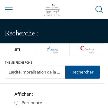
Ouvrir
Menu
la
modal
de
Recherche :
reche
ARIANEWEB
CONSILIA
SITE
THÈME RECHERCHÉ
Rechercher
Afficher :
Passer
Passer
les
les
Pertinence
filtres
filtres