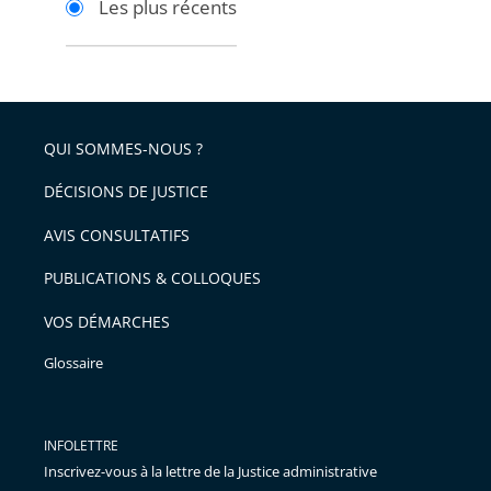
Les plus récents
pour
pour
arriver
arriver
après
avant
QUI SOMMES-NOUS ?
DÉCISIONS DE JUSTICE
AVIS CONSULTATIFS
PUBLICATIONS & COLLOQUES
VOS DÉMARCHES
Glossaire
INFOLETTRE
Inscrivez-vous à la lettre de la Justice administrative